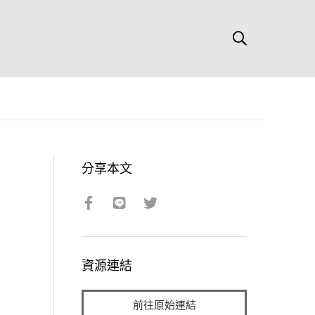
分享本文
資源連結
前往原始連結