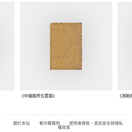
《中緬國界位置圖》
《測勘
關於本站
著作權聲明
使用者條款、資訊安全與隱私
權政策