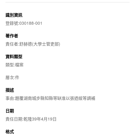
識別資訊
登錄號:030188-001
著作者
責任者:舒赫德(大學士管吏部)
資料類型
類型:檔案
層次:件
描述
事由:題覆湖南城步縣知縣等缺准以張迺紱等調補
日期
責任日期:乾隆39年4月19日
格式