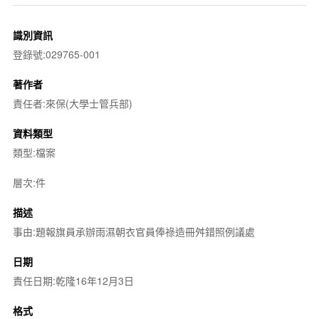
識別資訊
登錄號:029765-001
著作者
責任者:來保(大學士管兵部)
資料類型
類型:檔案
層次:件
描述
事由:題報旗員承辦雨濕朝衣官員俸祿造冊舛錯照例議處
日期
責任日期:乾隆16年12月3日
格式