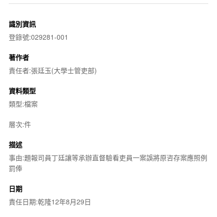
識別資訊
登錄號:029281-001
著作者
責任者:張廷玉(大學士管吏部)
資料類型
類型:檔案
層次:件
描述
事由:題報司員丁廷讓等承辦直督驗看吏員一案誤將原咨存案應照例
罰俸
日期
責任日期:乾隆12年8月29日