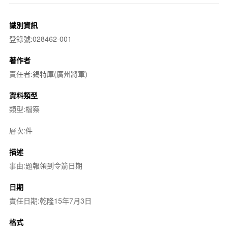
識別資訊
登錄號:028462-001
著作者
責任者:錫特庫(廣州將軍)
資料類型
類型:檔案
層次:件
描述
事由:題報領到令箭日期
日期
責任日期:乾隆15年7月3日
格式