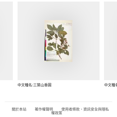
中文種名:三葉山香圓
中文種
關於本站
著作權聲明
使用者條款、資訊安全與隱私
權政策