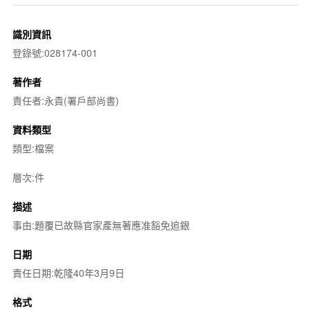
識別資訊
登錄號:028174-001
著作者
責任者:永貴(署戶部尚書)
資料類型
類型:檔案
層次:件
描述
事由:題覆已故縣官家產無著應准豁免追銀
日期
責任日期:乾隆40年3月9日
格式