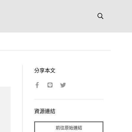
分享本文
資源連結
前往原始連結