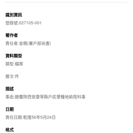
識別資訊
登錄號:027105-001
著作者
責任者:金簡(署戶部尚書)
資料類型
類型:檔案
層次:件
描述
事由:題覆陝西安康等縣戶民墾種地畝陞科事
日期
責任日期:乾隆56年5月24日
格式