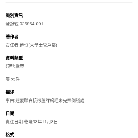
識別資訊
登錄號:026964-001
著作者
責任者:傅恒(大學士管戶部)
資料類型
類型:檔案
層次:件
描述
事由:題覆縣官接徵蘆課錢糧未完照例議處
日期
責任日期:乾隆33年11月8日
格式