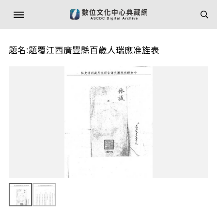
題名:題覆江西廣豐縣百歲人瑞應准旌表