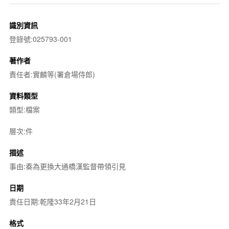
識別資訊
登錄號:025793-001
著作者
責任者:實麟等(署倉場侍郎)
資料類型
類型:檔案
層次:件
描述
事由:奏為更換大通橋漢監督帶領引見
日期
責任日期:乾隆33年2月21日
格式