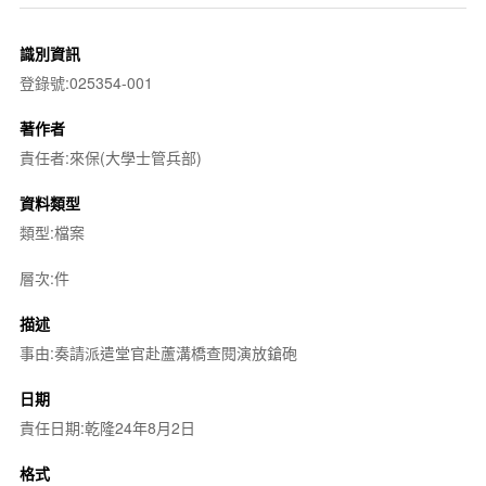
識別資訊
登錄號:025354-001
著作者
責任者:來保(大學士管兵部)
資料類型
類型:檔案
層次:件
描述
事由:奏請派遣堂官赴蘆溝橋查閱演放鎗砲
日期
責任日期:乾隆24年8月2日
格式