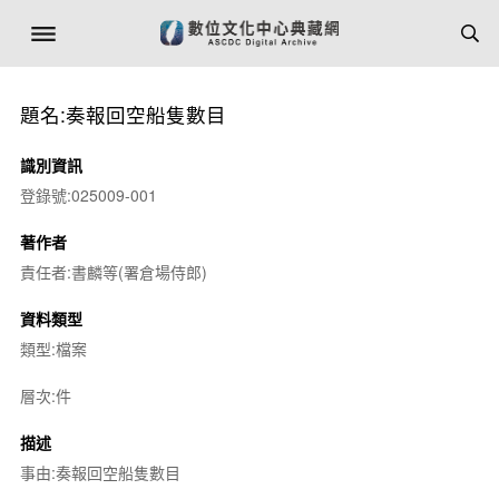
題名:奏報回空船隻數目
識別資訊
登錄號:025009-001
著作者
責任者:書麟等(署倉場侍郎)
資料類型
類型:檔案
層次:件
描述
事由:奏報回空船隻數目