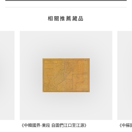
相關推薦藏品
《中韓國界-東段 自圖們江口至江源》
《中蘇