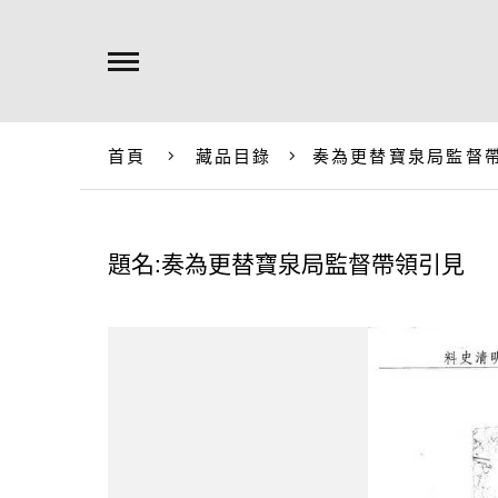
首頁
藏品目錄
奏為更替寶泉局監督
題名:奏為更替寶泉局監督帶領引見