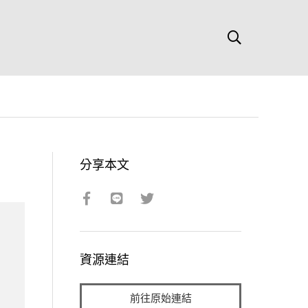
分享本文
資源連結
前往原始連結