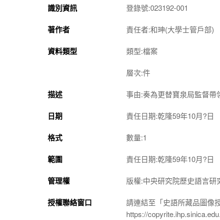
識別資訊
登錄號:023192-001
著作者
責任者:和珅(大學士管戶部)
資料類型
類型:檔案
層次:件
描述
事由:奏為更替寶泉局監督帶
日期
責任日期:乾隆59年10月?日
格式
數量:1
範圍
責任日期:乾隆59年10月?日
管理權
版權:中央研究院歷史語言研
授權聯絡窗口
請連結至「史語所藏品圖像
https://copyrite.ihp.sinica.