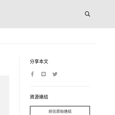
分享本文
資源連結
前往原始連結