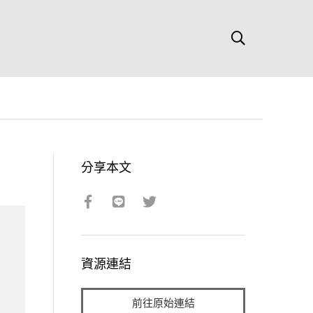
分享本文
資源連結
前往原始連結