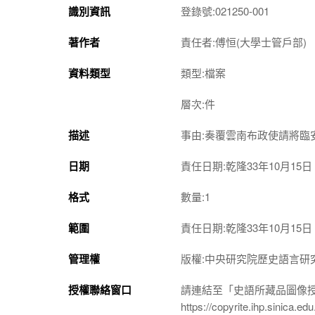
識別資訊
登錄號:021250-001
著作者
責任者:傅恒(大學士管戶部)
資料類型
類型:檔案
層次:件
描述
事由:奏覆雲南布政使請將臨
日期
責任日期:乾隆33年10月15日
格式
數量:1
範圍
責任日期:乾隆33年10月15日
管理權
版權:中央研究院歷史語言研
授權聯絡窗口
請連結至「史語所藏品圖像
https://copyrite.ihp.sinica.