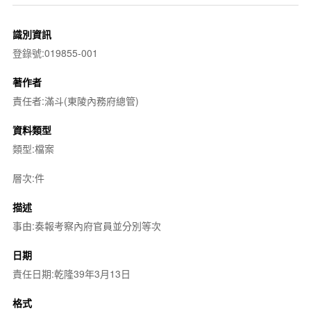
識別資訊
登錄號:019855-001
著作者
責任者:滿斗(東陵內務府總管)
資料類型
類型:檔案
層次:件
描述
事由:奏報考察內府官員並分別等次
日期
責任日期:乾隆39年3月13日
格式