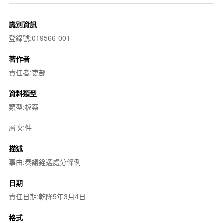
識別資訊
登錄號:019566-001
著作者
責任者:吏部
資料類型
類型:檔案
層次:件
描述
事由:奏議銓選處分條例
日期
責任日期:乾隆5年3月4日
格式