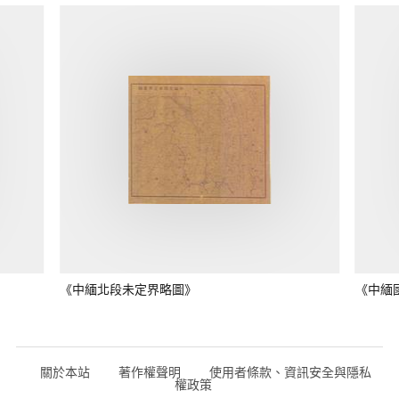
《中緬北段未定界略圖》
《中緬
關於本站
著作權聲明
使用者條款、資訊安全與隱私
權政策