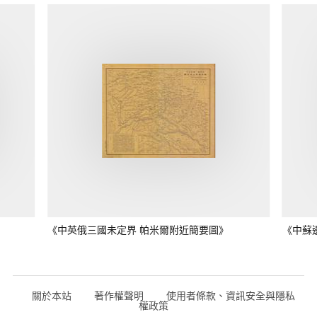
《中英俄三國未定界 帕米爾附近簡要圖》
《中蘇
關於本站
著作權聲明
使用者條款、資訊安全與隱私
權政策