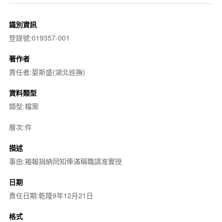
識別資訊
登錄號:019357-001
著作者
責任者:晏斯盛(湖北巡撫)
資料類型
類型:檔案
層次:件
描述
事由:揭報捐納同知俸滿稱職請准實授
日期
責任日期:乾隆9年12月21日
格式