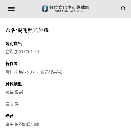
題名:揭謝照舊供職
識別資訊
登錄號:019261-001
著作者
責任者:吳世英(江西南昌總兵官)
資料類型
類型:檔案
層次:件
描述
事由:揭謝照舊供職