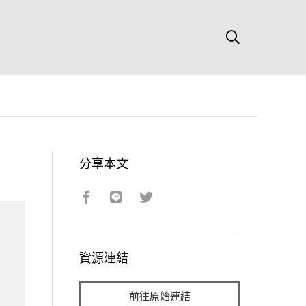
分享本文
資源連結
前往原始連結