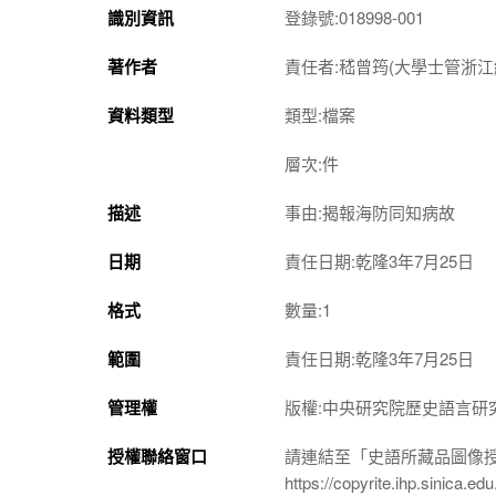
識別資訊
登錄號:018998-001
著作者
責任者:嵇曾筠(大學士管浙江
資料類型
類型:檔案
層次:件
描述
事由:揭報海防同知病故
日期
責任日期:乾隆3年7月25日
格式
數量:1
範圍
責任日期:乾隆3年7月25日
管理權
版權:中央研究院歷史語言研
授權聯絡窗口
請連結至「史語所藏品圖像
https://copyrite.ihp.sinica.