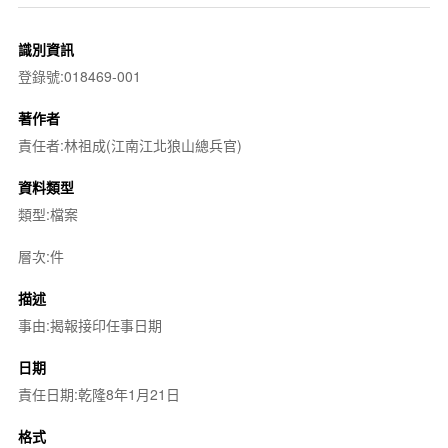
識別資訊
登錄號:018469-001
著作者
責任者:林祖成(江南江北狼山總兵官)
資料類型
類型:檔案
層次:件
描述
事由:揭報接印任事日期
日期
責任日期:乾隆8年1月21日
格式