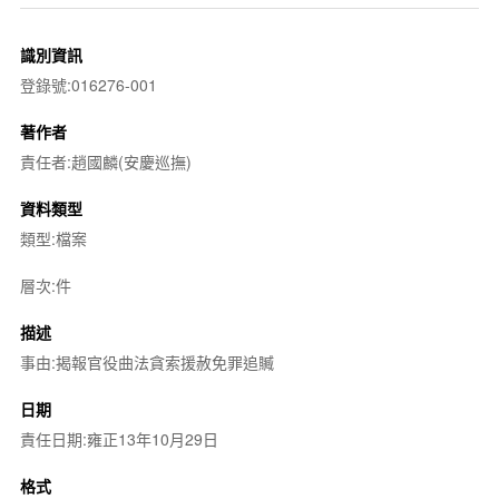
識別資訊
登錄號:016276-001
著作者
責任者:趙國麟(安慶巡撫)
資料類型
類型:檔案
層次:件
描述
事由:揭報官役曲法貪索援赦免罪追贓
日期
責任日期:雍正13年10月29日
格式