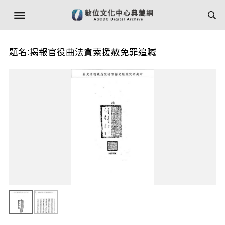
題名:揭報官役曲法貪索援赦免罪追贓