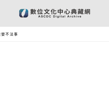
貪婪不法事