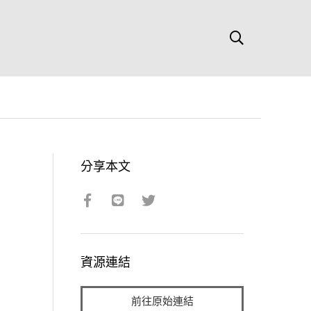
分享本文
資源連結
前往原始連結