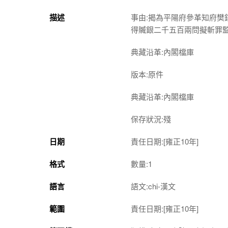
描述
事由:揭為平陽府參革知府
得贓銀二千五百兩問擬斬罪
典藏沿革:內閣檔庫
版本:原件
典藏沿革:內閣檔庫
保存狀況:殘
日期
責任日期:[雍正10年]
格式
數量:1
語言
語文:chi-漢文
範圍
責任日期:[雍正10年]