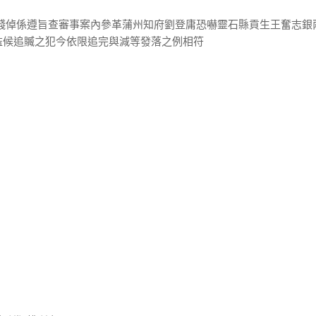
樊錢倬係遵旨查審事案內參革蒲州知府劉登庸恐嚇靈石縣貢生王奮志銀
監候追贓之犯今依限追完與減等發落之例相符