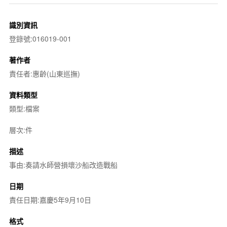
識別資訊
登錄號:016019-001
著作者
責任者:惠齡(山東巡撫)
資料類型
類型:檔案
層次:件
描述
事由:奏請水師營損壞沙船改造戰船
日期
責任日期:嘉慶5年9月10日
格式