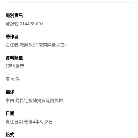
識別資訊
登錄號:014428-001
著作者
責任者:韓應魁(河南南陽總兵官)
資料類型
類型:檔案
層次:件
描述
事由:為民宅被劫揭參疏防武職
日期
責任日期:乾隆4年8月3日
格式