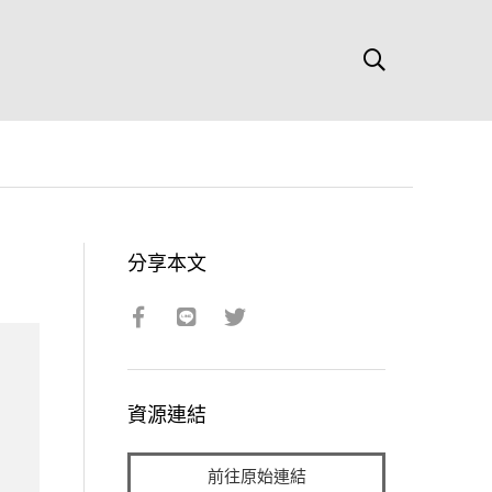
分享本文
資源連結
前往原始連結