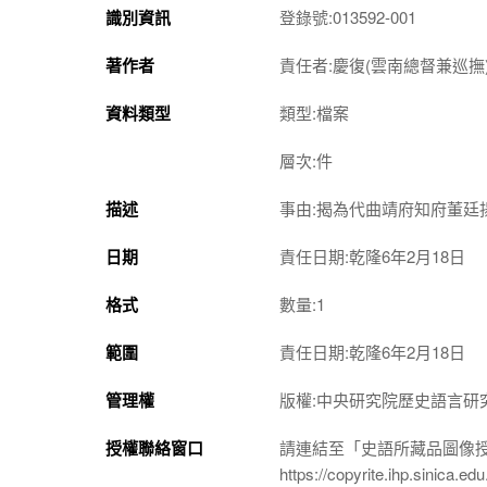
識別資訊
登錄號:013592-001
著作者
責任者:慶復(雲南總督兼巡撫
資料類型
類型:檔案
層次:件
描述
事由:揭為代曲靖府知府董廷
日期
責任日期:乾隆6年2月18日
格式
數量:1
範圍
責任日期:乾隆6年2月18日
管理權
版權:中央研究院歷史語言研
授權聯絡窗口
請連結至「史語所藏品圖像
https://copyrite.ihp.sinica.