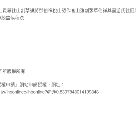
謝上貴等往山割草誤將鄧伯祥稅山認作官山強割茅草伯祥與妻游氏往阻
擬絞監候秋決
究所版權所有
授權申請」網站申請授權，網址：
edu.tw/ihponlinec/ihponline?@@0.8397848014139848