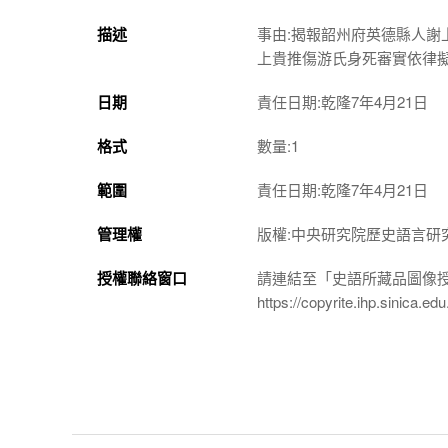
描述
事由:揭報韶州府英德縣人
上貴推傷游氏身死審實依律
日期
責任日期:乾隆7年4月21日
格式
數量:1
範圍
責任日期:乾隆7年4月21日
管理權
版權:中央研究院歷史語言研
授權聯絡窗口
請連結至「史語所藏品圖像
https://copyrite.ihp.sinica.