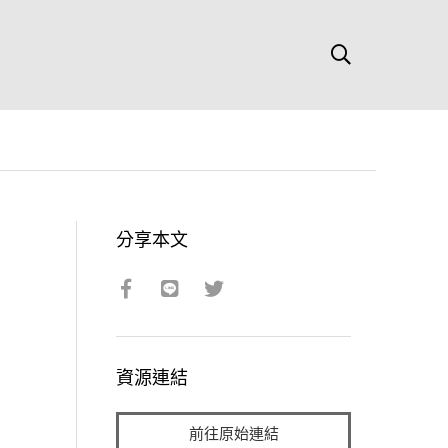
分享本文
資源連結
前往原始連結