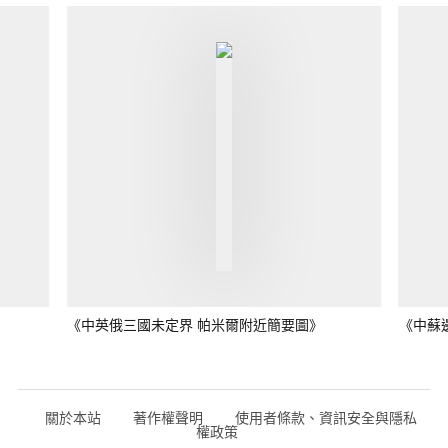
《中英俄三國未定界 帕米爾附近簡要圖》
《中蘇
關於本站
著作權聲明
使用者條款、資訊安全與隱私
權政策