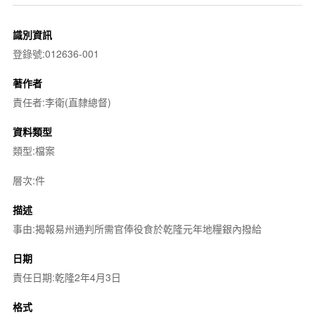
識別資訊
登錄號:012636-001
著作者
責任者:李衛(直隸總督)
資料類型
類型:檔案
層次:件
描述
事由:揭報易州通判所需官俸役食於乾隆元年地糧銀內撥給
日期
責任日期:乾隆2年4月3日
格式