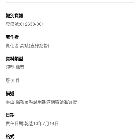
識別資訊
登錄號:012630-001
著作者
責任者:高斌(直隸總督)
資料類型
類型:檔案
層次:件
描述
事由:揭報署縣試用期滿稱職請准實授
日期
責任日期:乾隆10年7月14日
格式