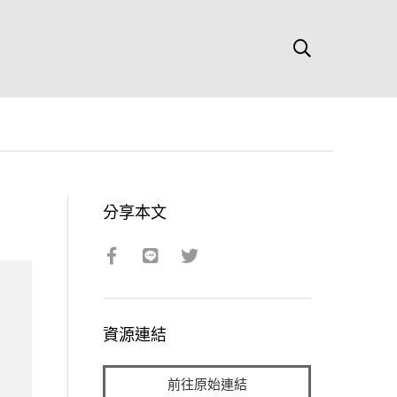
分享本文
資源連結
前往原始連結