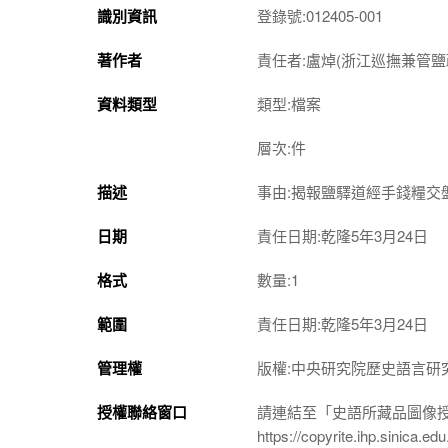
識別資訊
登錄號:012405-001
著作者
責任者:盧焯(浙江巡撫兼管鹽
資料類型
類型:檔案
層次:件
描述
事由:揭報鹽驛道經手錢糧交
日期
責任日期:乾隆5年3月24日
格式
數量:1
範圍
責任日期:乾隆5年3月24日
管理權
版權:中央研究院歷史語言研
授權聯絡窗口
請連結至「史語所藏品圖像
https://copyrite.ihp.sinica.