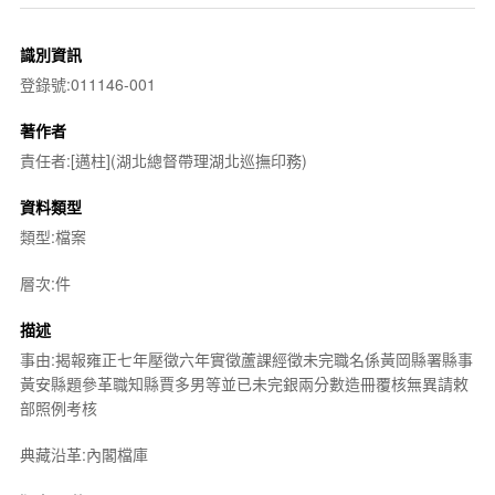
識別資訊
登錄號:011146-001
著作者
責任者:[邁柱](湖北總督帶理湖北巡撫印務)
資料類型
類型:檔案
層次:件
描述
事由:揭報雍正七年壓徵六年實徵蘆課經徵未完職名係黃岡縣署縣事
黃安縣題參革職知縣賈多男等並已未完銀兩分數造冊覆核無異請敕
部照例考核
典藏沿革:內閣檔庫