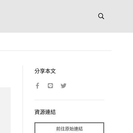
分享本文
資源連結
前往原始連結