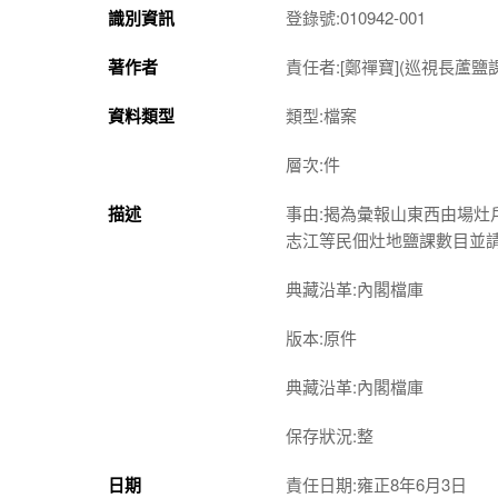
識別資訊
登錄號:010942-001
著作者
責任者:[鄭禪寶](巡視長蘆鹽
資料類型
類型:檔案
層次:件
描述
事由:揭為彙報山東西由場
志江等民佃灶地鹽課數目並
典藏沿革:內閣檔庫
版本:原件
典藏沿革:內閣檔庫
保存狀況:整
日期
責任日期:雍正8年6月3日