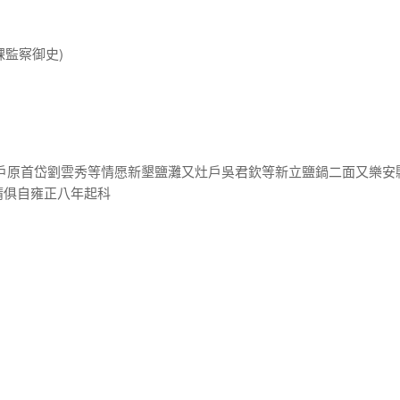
課監察御史)
灶戶原首岱劉雲秀等情愿新墾鹽灘又灶戶吳君欽等新立鹽鍋二面又樂安
請俱自雍正八年起科