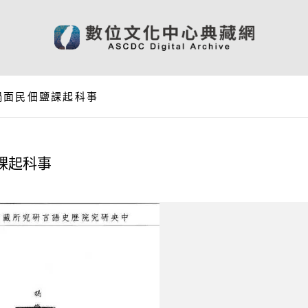
鍋面民佃鹽課起科事
課起科事