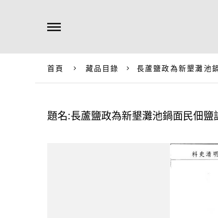
首頁
藏品目錄
長蘆鹽政為新墾灘池
題名:長蘆鹽政為新墾灘池鍋面民佃鹽