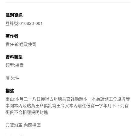
識別資訊
登錄號:010823-001
著作者
責任者:通政使司
資料類型
類型:檔案
層次:件
描述
事由:本月二十八日接得古州總兵官韓勳題本一本為請頒王令旂牌等
事閱本內及貼黃王命俱訛寫王令又本內前任低寫一字年月不下列官
銜俱不合相應揭明封進
典藏沿革:內閣檔庫