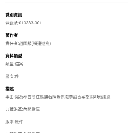
識別資訊
登錄號:010383-001
著作者
責任者:趙國麟(福建巡撫)
資料類型
類型:檔案
層次:件
描述
事由:揭為奉旨簡任巡撫著照舊供職恭設香案望闕叩頭謝恩
典藏沿革:內閣檔庫
版本:原件