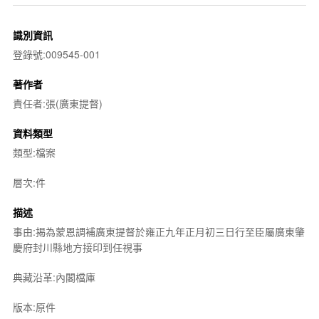
識別資訊
登錄號:009545-001
著作者
責任者:張(廣東提督)
資料類型
類型:檔案
層次:件
描述
事由:揭為蒙恩調補廣東提督於雍正九年正月初三日行至臣屬廣東肇
慶府封川縣地方接印到任視事
典藏沿革:內閣檔庫
版本:原件