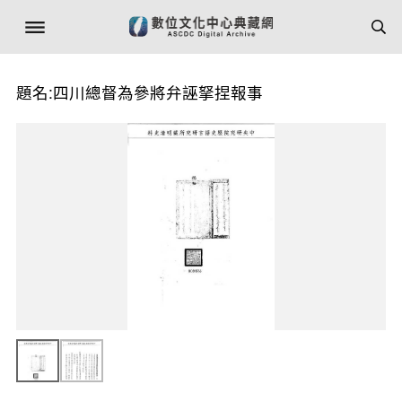
題名:四川總督為參將弁誣拏捏報事