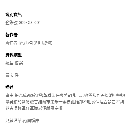
識別資訊
登錄號:009428-001
著作者
責任者:[黃廷桂](四川總督)
資料類型
類型:檔案
層次:件
描述
事由:揭為成都城守營革職留任參將胡兆吉馬邊營都司署松潘中營遊
擊吳鎮於剿獲賊首諾爾布策朱一案彼此推卸不吐實情理合請旨將胡
兆吉吳鎮革任革職以便嚴審定擬
典藏沿革:內閣檔庫