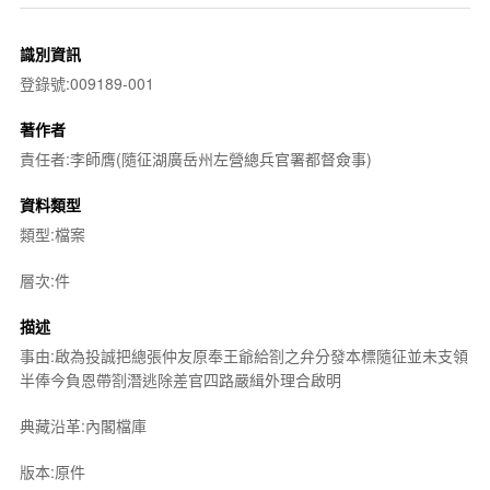
識別資訊
登錄號:009189-001
著作者
責任者:李師膺(隨征湖廣岳州左營總兵官署都督僉事)
資料類型
類型:檔案
層次:件
描述
事由:啟為投誠把總張仲友原奉王爺給劄之弁分發本標隨征並未支領
半俸今負恩帶劄潛逃除差官四路嚴緝外理合啟明
典藏沿革:內閣檔庫
版本:原件