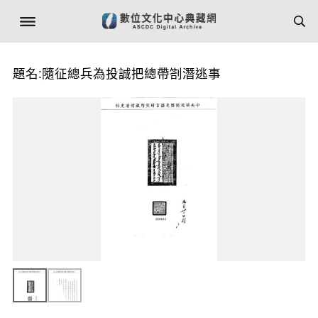
題名:隨征總兵為投誠把總帶劄潛逃事