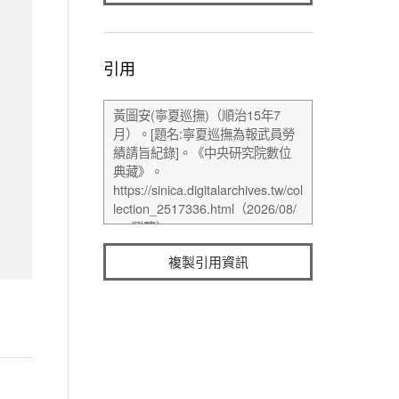
引用
複製引用資訊