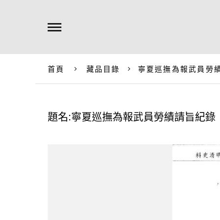
首頁
藏品目錄
寧夏巡撫為報武員勞
題名:寧夏巡撫為報武員勞績請旨紀錄