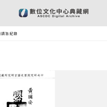
績請旨紀錄