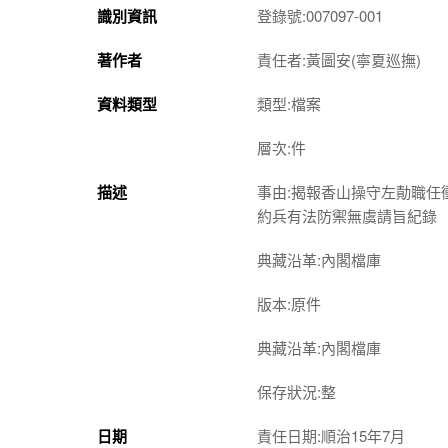
識別資訊
登錄號:007097-001
著作者
責任者:黃圖安(寧夏巡撫)
資料類型
類型:檔案
層次:件
描述
事由:揭報香山操守左勣職
約兵有法防禦無虞請旨紀錄
典藏沿革:內閣檔庫
版本:原件
典藏沿革:內閣檔庫
保存狀況:整
日期
責任日期:順治15年7月