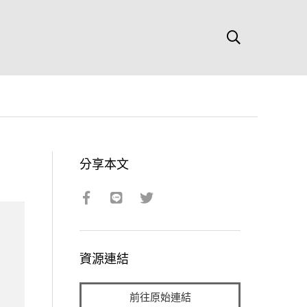
分享本文
資源連結
前往原始連結