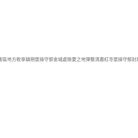
任衝區地方敉寧鎮朔堡操守郭金城處險要之地彈整清肅紅寺堡操守郁封