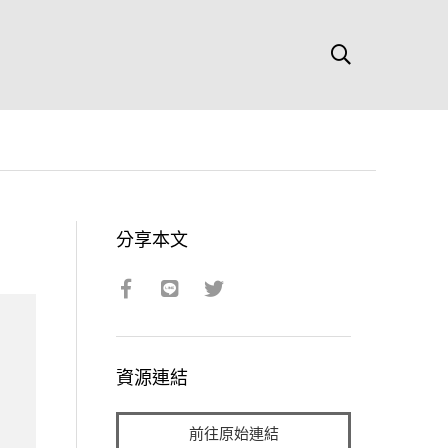
分享本文
資源連結
前往原始連結