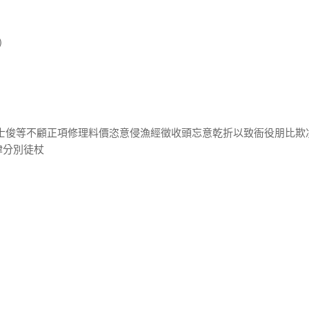
)
王士俊等不顧正項修理料價恣意侵漁經徵收頭忘意乾折以致衙役朋比欺
律分別徒杖