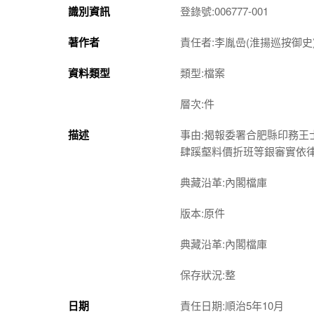
識別資訊
登錄號:006777-001
著作者
責任者:李胤嵒(淮揚巡按御史
資料類型
類型:檔案
層次:件
描述
事由:揭報委署合肥縣印務
肆蹊壑料價折班等銀審實依
典藏沿革:內閣檔庫
版本:原件
典藏沿革:內閣檔庫
保存狀況:整
日期
責任日期:順治5年10月