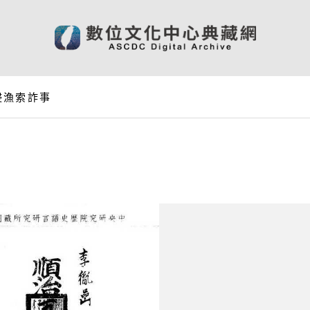
侵漁索詐事