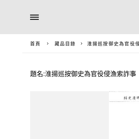
首頁
藏品目錄
淮揚巡按御史為官役
題名:淮揚巡按御史為官役侵漁索詐事