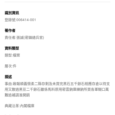
識別資訊
登錄號:006414-001
著作者
責任者:張諴(密鎮總兵官)
資料類型
類型:檔案
層次:件
描述
事由:啟報順義懷柔二縣存剩及未買完黑石五千餘石相應存倉以待支
用又散過黑豆二千餘石雖係馬料原用密雲餉庫練餉所買各軍糊口萬
難追補請准開銷
典藏沿革:內閣檔庫