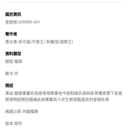
識別資訊
登錄號:005995-001
著作者
責任者:尚可喜(平南王) 耿繼茂(靖南王)
資料類型
類型:檔案
層次:件
描述
事由:題報肇慶府為兩粵咽喉重地今經制總兵員缺臣等備查標下各營
將領俱經簡別題補此缺實難其人伏乞敕部甄選良材星馳赴粵
典藏沿革:內閣檔庫
版本:原件