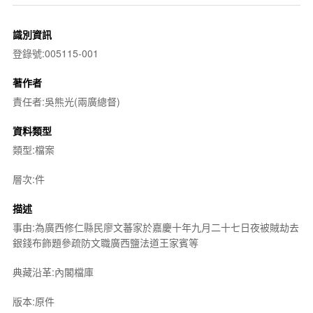
識別資訊
登錄號:005115-001
著作者
責任者:吳熊光(兩廣總督)
資料類型
類型:檔案
層次:件
描述
事由:為廣西修仁縣民廖文蕃家於嘉慶十年九月二十七日夜被賊劫去
銀錢布飾題參疏防文職廣西鹽法道王家賓等
典藏沿革:內閣檔庫
版本:原件