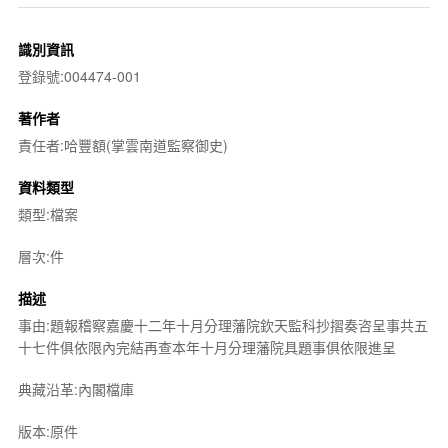
識別資訊
登錄號:004474-001
著作者
責任者:哈豐額(掌雲南道監察御史)
資料類型
類型:檔案
層次:件
描述
事由:題報稽察嘉慶十二年十月分理藩院欽天監科抄摺奏咨呈事共五
十七件俱依限內完結再查本年十月分理藩院具題事俱依限進呈
典藏沿革:內閣檔庫
版本:原件