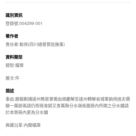
識別資訊
登錄號:004299-001
著作者
責任者:勒保(四川總督管巡撫事)
資料類型
類型:檔案
層次:件
描述
事由:題報剿捕達州教匪軍需由順慶解至達州轉解省城軍餉用過夫價
銀一萬餘兩請仍照冊准銷又查萬縣分水嶺係圖冊內所開之分水舖請
於本案冊內更為分水舖
典藏沿革:內閣檔庫