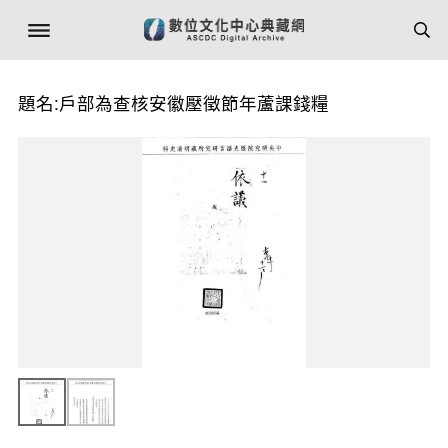
題名:戶部為查核安徽壓徵節年蘆課錢糧