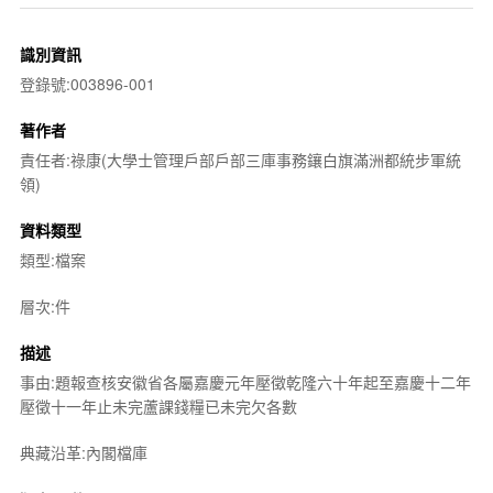
識別資訊
登錄號:003896-001
著作者
責任者:祿康(大學士管理戶部戶部三庫事務鑲白旗滿洲都統步軍統
領)
資料類型
類型:檔案
層次:件
描述
事由:題報查核安徽省各屬嘉慶元年壓徵乾隆六十年起至嘉慶十二年
壓徵十一年止未完蘆課錢糧已未完欠各數
典藏沿革:內閣檔庫