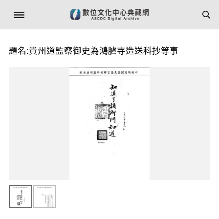
題名:貴州道監察御史為鴻臚寺造送科抄等事