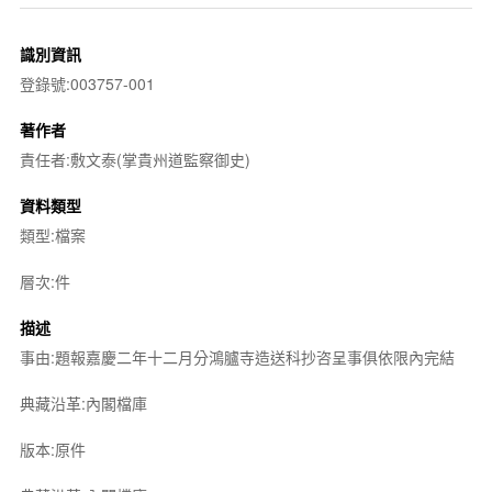
識別資訊
登錄號:003757-001
著作者
責任者:敷文泰(掌貴州道監察御史)
資料類型
類型:檔案
層次:件
描述
事由:題報嘉慶二年十二月分鴻臚寺造送科抄咨呈事俱依限內完結
典藏沿革:內閣檔庫
版本:原件