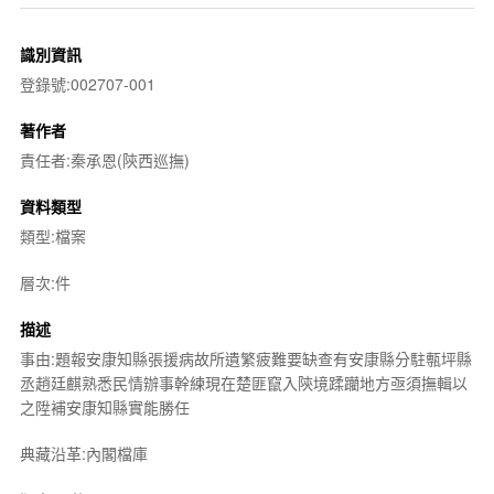
識別資訊
登錄號:002707-001
著作者
責任者:秦承恩(陝西巡撫)
資料類型
類型:檔案
層次:件
描述
事由:題報安康知縣張援病故所遺繁疲難要缺查有安康縣分駐甎坪縣
丞趙廷麒熟悉民情辦事幹練現在楚匪竄入陝境蹂躪地方亟須撫輯以
之陞補安康知縣實能勝任
典藏沿革:內閣檔庫