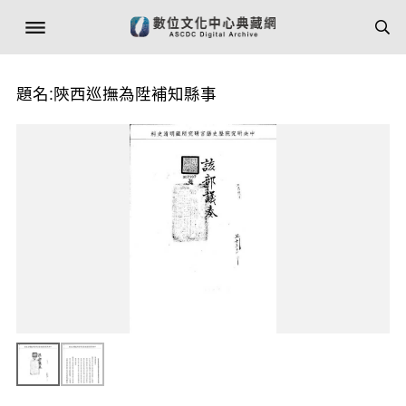
題名:陝西巡撫為陞補知縣事