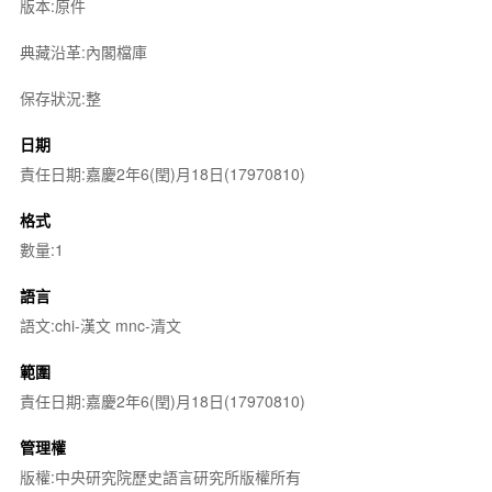
版本:原件
典藏沿革:內閣檔庫
保存狀況:整
日期
責任日期:嘉慶2年6(閏)月18日(17970810)
格式
數量:1
語言
語文:chi-漢文 mnc-清文
範圍
責任日期:嘉慶2年6(閏)月18日(17970810)
管理權
版權:中央研究院歷史語言研究所版權所有