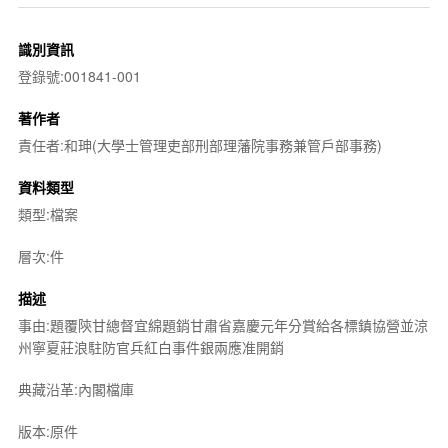
識別資訊
登錄號:001841-001
著作者
責任者:和珅(大學士管理吏部刑部理藩院事務兼管戶部事務)
資料類型
類型:檔案
層次:件
描述
事由:題覆陝甘總督宜綿題銷甘肅省嘉慶元年分賞給各標鎮協營並涼
州寧夏莊浪駐防官兵紅白事件銀兩應准開銷
典藏沿革:內閣檔庫
版本:原件