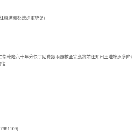
鑲紅旗滿洲都統步軍統領)
興二衛乾隆六十年分快丁貼費銀兩照數全完應將前任知州王陛端原參降
開復
991109)