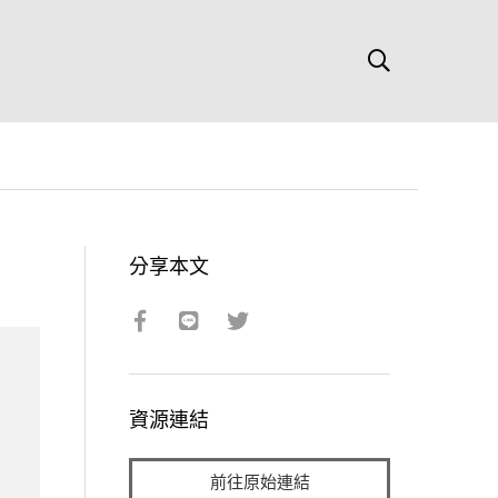
分享本文
資源連結
前往原始連結