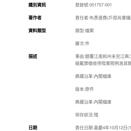
識別資訊
登錄號:001757-001
著作者
責任者:布彥達賚(戶部尚書
資料類型
類型:檔案
層次:件
描述
事由:題覆江南和州未完江
級戴罪徵收停陞案照例准其
典藏沿革:內閣檔庫
版本:原件
典藏沿革:內閣檔庫
保存狀況:殘
日期
責任日期:嘉慶4年10月12日(17