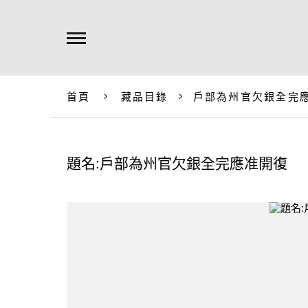
首頁
藏品目錄
戶部為州官欠銀全完
題名:戶部為州官欠銀全完應准開復